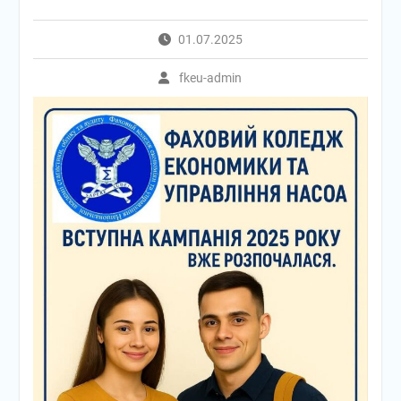
залишиться у наших
серцях!
01.07.2025
Директор Фахового
коледжу економіки та
fkeu-admin
управління НАСОА ,
доктор юридичних наук,
професор Петро
Сергійович Корнієнко
взяв участь в підписанні
Меморандуму про
співпрацю між
Національною академією
статистики, обліку та
аудиту та Обухівською
міською радою
Є люди, чиє ім’я назавжди
вписане в історію нашого
навчального закладу