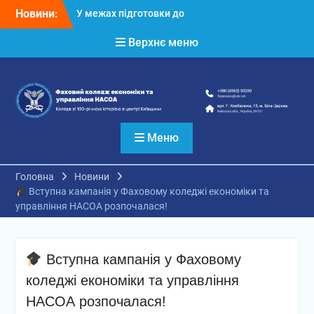
Перейти
Новини:
У межах підготовки до
до
нового 2026/2027
вмісту
Верхнє меню
навчального року у
Фаховому коледжі
економіки та управління
НАСОА тривають заходи,
спрямовані на створення
безпечного та
комфортного освітнього
Меню
середовища
Консультаційний центр
приймальної комісії
Головна
Новини
Фахового коледжу
Вступна кампанія у Фаховому коледжі економіки та
економіки та управління
управління НАСОА розпочалася!
НАСОА продовжує свою
роботу, допомагаючи
вступникам зробити
Вступна кампанія у Фаховому
впевнений крок до
майбутньої професії
коледжі економіки та управління
Випускний-2026 —
НАСОА розпочалася!
день, який назавжди