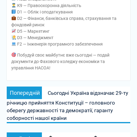
К9 — Правоохоронна діяльність
D1 — Облік і оподаткування
D2 — Фінанси, банківська справа, страхування та
фондовий ринок
D5 — Маркетинг
D3 — Менеджмент
F2 — Інженерія програмного забезпечення
Побудуй своє майбутнє вже сьогодні — подай
документи до Фахового коледжу економіки та
управління НАСОА!
Навігація
Попередній
Попередній
Сьогодні Україна відзначає 29-ту
записів
запис:
річницю прийняття Конституції – головного
оберегу державності та демократії, гаранту
соборності нашої країни
Наступний