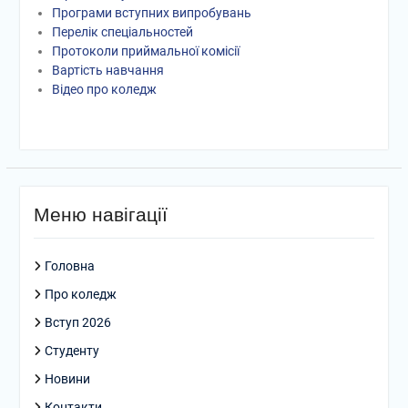
залишиться у наших
Програми вступних випробувань
серцях!
Перелік спеціальностей
Директор Фахового
Протоколи приймальної комісії
коледжу економіки та
Вартість навчання
управління НАСОА ,
Відео про коледж
доктор юридичних наук,
професор Петро
Сергійович Корнієнко
взяв участь в підписанні
Меморандуму про
співпрацю між
Меню навігації
Національною академією
статистики, обліку та
аудиту та Обухівською
Головна
міською радою
Про коледж
Є люди, чиє ім’я назавжди
вписане в історію нашого
Вступ 2026
навчального закладу
Студенту
Новини
Контакти