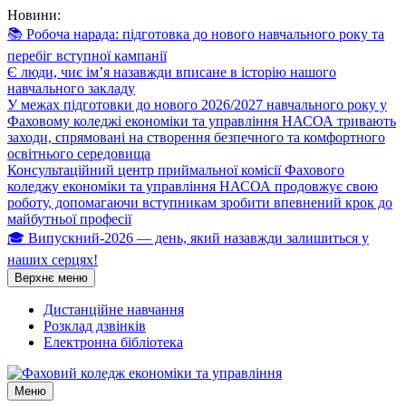
Перейти
Новини:
до
📚 Робоча нарада: підготовка до нового навчального року та
вмісту
перебіг вступної кампанії
Є люди, чиє ім’я назавжди вписане в історію нашого
навчального закладу
У межах підготовки до нового 2026/2027 навчального року у
Фаховому коледжі економіки та управління НАСОА тривають
заходи, спрямовані на створення безпечного та комфортного
освітнього середовища
Консультаційний центр приймальної комісії Фахового
коледжу економіки та управління НАСОА продовжує свою
роботу, допомагаючи вступникам зробити впевнений крок до
майбутньої професії
🎓 Випускний-2026 — день, який назавжди залишиться у
наших серцях!
Верхнє меню
Дистанційне навчання
Розклад дзвінків
Електронна бібліотека
Меню