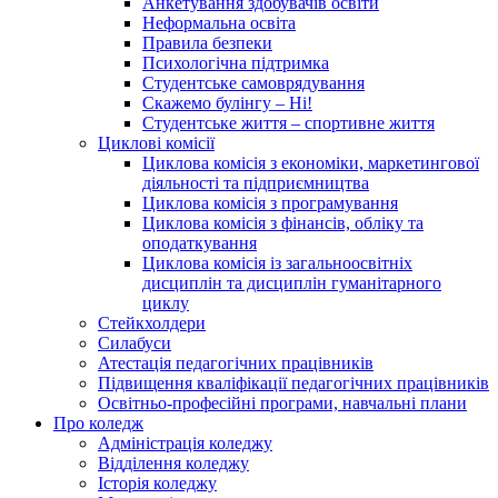
Анкетування здобувачів освіти
Неформальна освіта
Правила безпеки
Психологічна підтримка
Студентське самоврядування
Скажемо булінгу – Ні!
Студентське життя – спортивне життя
Циклові комісії
Циклова комісія з економіки, маркетингової
діяльності та підприємництва
Циклова комісія з програмування
Циклова комісія з фінансів, обліку та
оподаткування
Циклова комісія із загальноосвітніх
дисциплін та дисциплін гуманітарного
циклу
Стейкхолдери
Силабуси
Атестація педагогічних працівників
Підвищення кваліфікації педагогічних працівників
Освітньо-професійні програми, навчальні плани
Про коледж
Адміністрація коледжу
Відділення коледжу
Історія коледжу