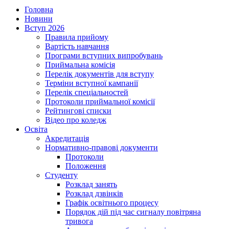
Головна
Новини
Вступ 2026
Правила прийому
Вартість навчання
Програми вступних випробувань
Приймальна комісія
Перелік документів для вступу
Терміни вступної кампанії
Перелік спеціальностей
Протоколи приймальної комісії
Рейтингові списки
Відео про коледж
Освіта
Акредитація
Нормативно-правові документи
Протоколи
Положення
Студенту
Розклад занять
Розклад дзвінків
Графік освітнього процесу
Порядок дій під час сигналу повітряна
тривога