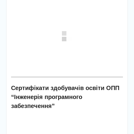
майбутньої професії
🎓 Випускний-2026 —
день, який назавжди
залишиться у наших
серцях!
📚 Робоча нарада:
підготовка до нового
навчального року та
перебіг вступної кампанії
Сертифікати здобувачів освіти ОПП
“Інженерія програмного
забезпечення”