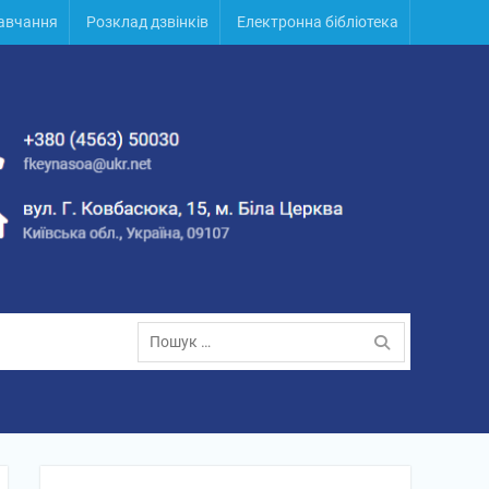
навчання
Розклад дзвінків
Електронна бібліотека
Пошук: