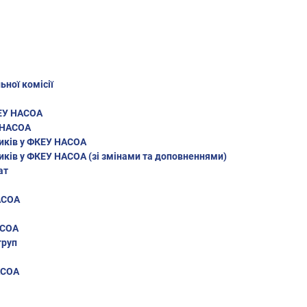
ної комісії
КЕУ НАСОА
 НАСОА
ників у ФКЕУ НАСОА
иків у ФКЕУ НАСОА (зі змінами та доповненнями)
ат
АСОА
АСОА
груп
АСОА