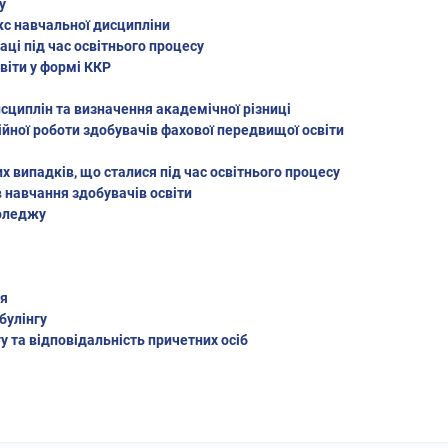
у
с навчальної дисципліни
ці під час освітнього процесу
віти у формі ККР
циплін та визначення академічної різниці
ійної роботи здобувачів фахової передвищої освіти
випадків, що сталися під час освітнього процесу
 навчання здобувачів освіти
оледжу
ня
булінгу
 та відповідальність причетних осіб