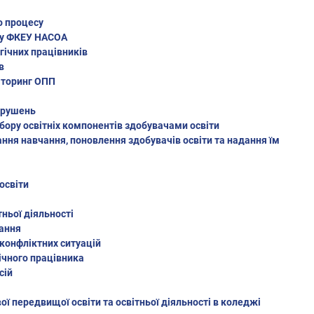
о процесу
 у ФКЕУ НАСОА
гічних працівників
в
іторинг ОПП
орушень
бору освітніх компонентів здобувачами освіти
ння навчання, поновлення здобувачів освіти та надання їм
освіти
тньої діяльності
вання
конфліктних ситуацій
ічного працівника
сій
ї передвищої освіти та освітньої діяльності в коледжі