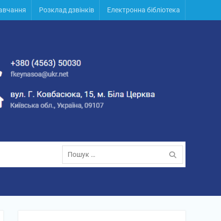
навчання
Розклад дзвінків
Електронна бібліотека
Пошук: