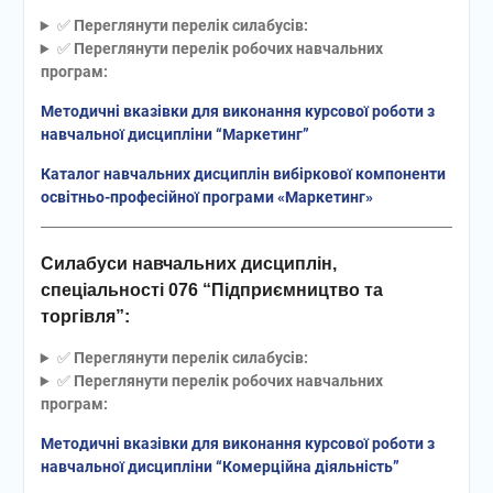
майбутньої професії
✅️
Переглянути перелік силабусів:
🎓 Випускний-2026 —
✅️
Переглянути перелік робочих навчальних
день, який назавжди
програм:
залишиться у наших
серцях!
Методичні вказівки для виконання курсової роботи з
📚 Робоча нарада:
навчальної дисципліни “Маркетинг”
підготовка до нового
Каталог навчальних дисциплін вибіркової компоненти
навчального року та
освітньо-професійної програми «Маркетинг»
перебіг вступної кампанії
Силабуси навчальних дисциплін,
спеціальності 076 “Підприємництво та
торгівля”:
✅️
Переглянути перелік силабусів:
✅️
Переглянути перелік робочих навчальних
програм:
Методичні вказівки для виконання курсової роботи з
навчальної дисципліни “Комерційна діяльність”