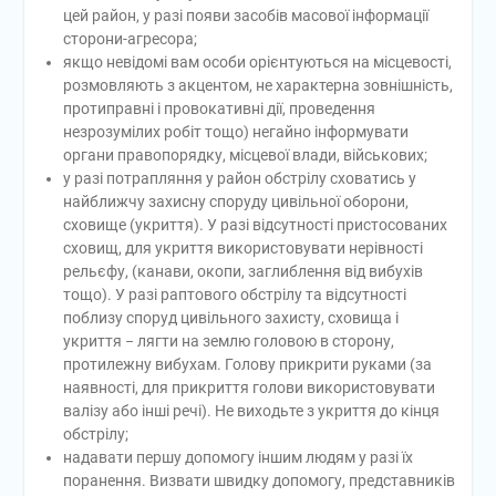
цей район, у разі появи засобів масової інформації
сторони-агресора;
якщо невідомі вам особи орієнтуються на місцевості,
розмовляють з акцентом, не характерна зовнішність,
протиправні і провокативні дії, проведення
незрозумілих робіт тощо) негайно інформувати
органи правопорядку, місцевої влади, військових;
у разі потрапляння у район обстрілу сховатись у
найближчу захисну споруду цивільної оборони,
сховище (укриття). У разі відсутності пристосованих
сховищ, для укриття використовувати нерівності
рельєфу, (канави, окопи, заглиблення від вибухів
тощо). У разі раптового обстрілу та відсутності
поблизу споруд цивільного захисту, сховища і
укриття − лягти на землю головою в сторону,
протилежну вибухам. Голову прикрити руками (за
наявності, для прикриття голови використовувати
валізу або інші речі). Не виходьте з укриття до кінця
обстрілу;
надавати першу допомогу іншим людям у разі їх
поранення. Визвати швидку допомогу, представників