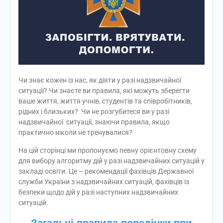
впевнений крок до
майбутньої професії
🎓 Випускний-2026 —
день, який назавжди
залишиться у наших
серцях!
📚 Робоча нарада:
підготовка до нового
Чи знає кожен із нас, як діяти у разі надзвичайної
навчального року та
ситуації? Чи знаєте ви правила, які можуть зберегти
перебіг вступної кампанії
ваше життя, життя учнів, студентів та співробітників,
рідних і близьких? Чи не розгубитеся ви у разі
надзвичайної ситуації, знаючи правила, якщо
практично ніколи не тренувалися?
На цій сторінці ми пропонуємо певну орієнтовну схему
для вибору алгоритму дій у разі надзвичайних ситуацій у
закладі освіти. Це – рекомендації фахівців Державної
служби України з надзвичайних ситуацій, фахівців із
безпеки щодо дій у разі наступних надзвичайних
ситуацій.