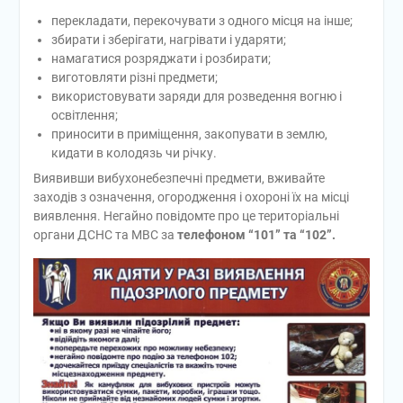
перекладати, перекочувати з одного місця на інше;
збирати і зберігати, нагрівати і ударяти;
намагатися розряджати і розбирати;
виготовляти різні предмети;
використовувати заряди для розведення вогню і
освітлення;
приносити в приміщення, закопувати в землю,
кидати в колодязь чи річку.
Виявивши вибухонебезпечні предмети, вживайте
заходів з означення, огородження і охороні їх на місці
виявлення. Негайно повідомте про це територіальні
органи ДСНС та МВС за
телефоном “101” та “102”.