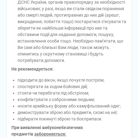
ДСНС України, органів правопорядку за необхідності
військових; у разі, якщо ви стали свідком поранення
або смерті людей, протиправних до них дій (арешт,
викрадення, побиття тощо) постаратися з’ясувати та
зберегти як найбільше інформації про них та
обставини події для надання допомоги, пошуку,
встановлення особи тощо. Необхідно пам’ятати, що
Ви самі або близькі Вам люди, також можуть
опинитись у скрутному становищі і будуть
потребувати допомоги.
Не рекомендується:
підходити до вікон, якщо почуєте постріли;
спостерігати за ходом бойових дій;
стояти чи перебігати під обстрілом;
конфліктувати з озброєними людьми;
носити армійську форму або камуфльований одяг;
демонструвати зброю або предмети, схожі на неї;
підбирати покинуті зброю та боєприпаси.
При виявленні вибухонебезпечних
предметів
забороняється: