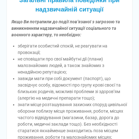
Загальні правила поведінки при
надзвичайній ситуації
Якщо Ви потрапили до події пов’язаної з загрозою та
виникненням надзвичайної ситуації соціального та
воєнного характеру, то необхідно:
зберігати особистий спокій, не реагувати на
провокації;
не сповіщати про свої майбутні дії (плани)
малознайомих людей, а також знайомих з
ненадійною репутацією;
завжди мати при собі документ (паспорт), що
засвідчує особу, відомості про групу крові своєї та
близьких родичів, можливі проблеми зі здоров’ям
(алергію на медичні препарати тощо);
знати місце розташування захисних споруд цивільної
оборони поблизу місця проживання, роботи, місцях
частого відвідування (магазини, базар, дорога до
роботи, медичні заклади тощо). Без необхідності
старатися якнайменше знаходитись поза місцем
проживання, роботи та малознайомих місцях;