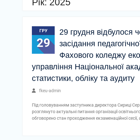
Рік:
2025
та Обухівською міською радою
Є люди, чиє ім’я назавжди вписане в
історію нашого навчального закладу
29 грудня відбулося 
ГРУ
29
засідання педагогічно
Фахового коледжу еко
управління Національної ака
статистики, обліку та аудиту
fkeu-admin
Під головуванням заступника директора Сириці Серг
розглянуто актуальні питання організації освітньог
обговорено стан проходження екзаменаційної сесії, 