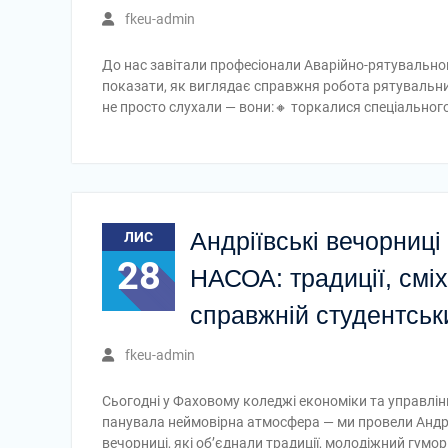
fkeu-admin
До нас завітали професіонали Аварійно-рятувального
показати, як виглядає справжня робота рятувальник
не просто слухали — вони:🔸 торкалися спеціальног
Андріївські вечорниц
ЛИС
28
НАСОА: традиції, сміх
справжній студентськ
fkeu-admin
Сьогодні у Фаховому коледжі економіки та управлі
панувала неймовірна атмосфера — ми провели Андрі
вечорниці, які об’єднали традиції, молодіжний гумо