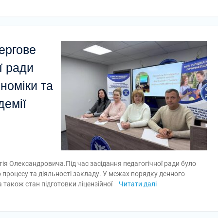
чергове
ї ради
номіки та
демії
ія Олександровича.Під час засідання педагогічної ради було
о процесу та діяльності закладу. У межах порядку денного
а також стан підготовки ліцензійної
Читати далі