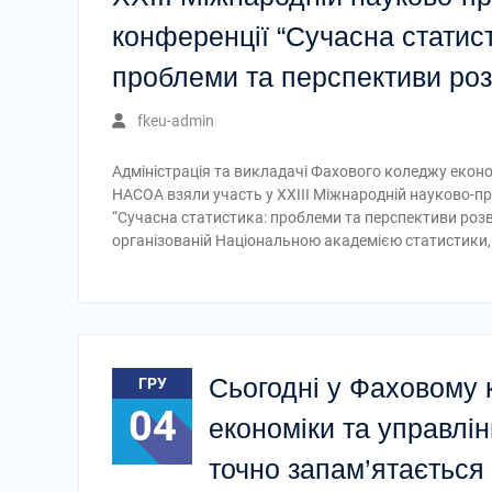
конференції “Сучасна статис
проблеми та перспективи роз
fkeu-admin
Адміністрація та викладачі Фахового коледжу еконо
НАСОА взяли участь у XXІІI Міжнародній науково-пр
“Сучасна статистика: проблеми та перспективи розв
організованій Національною академією статистики,
Сьогодні у Фаховому 
ГРУ
04
економіки та управлі
точно запам’ятаєтьс