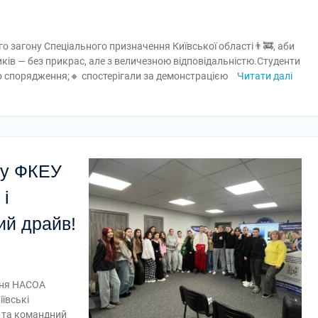
 загону Спеціального призначення Київської області👨‍🚒, аби
ів — без прикрас, але з величезною відповідальністю.Студенти
о спорядження;🔸 спостерігали за демонстрацією
Читати далі
і у ФКЕУ
 і
ий драйв!
ння НАСОА
ївські
р та командний