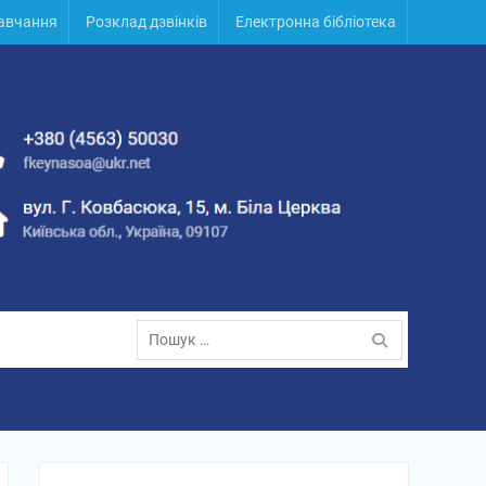
навчання
Розклад дзвінків
Електронна бібліотека
Пошук: