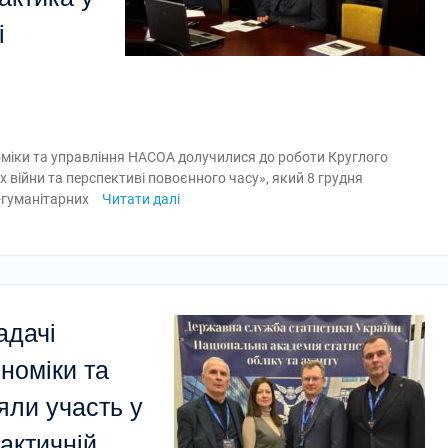
і
оміки та управління НАСОА долучилися до роботи Круглого
х війни та перспективі повоєнного часу», який 8 грудня
о-гуманітарних
Читати далі
адачі
номіки та
яли участь у
актичній