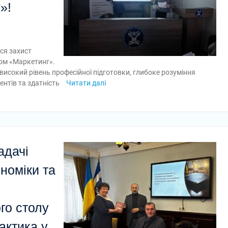
»!
ся захист
мом «Маркетинг».
високий рівень професійної підготовки, глибоке розуміння
ентів та здатність
Читати далі
адачі
номіки та
го столу
актика у