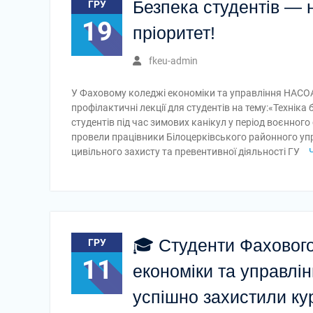
Безпека студентів —
ГРУ
19
пріоритет!
fkeu-admin
У Фаховому коледжі економіки та управління НАСО
профілактичні лекції для студентів на тему:«Техніка
студентів під час зимових канікул у період воєнного
провели працівники Білоцерківського районного уп
цивільного захисту та превентивної діяльності ГУ
🎓 Студенти Фаховог
ГРУ
11
економіки та управлі
успішно захистили ку