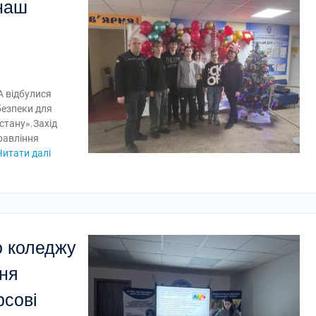
 наш
А відбулися
 безпеки для
 стану».Захід
равління
Читати далі
о коледжу
ння
рсові