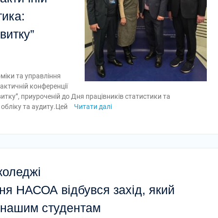
тика:
витку”
міки та управління
актичній конференції
итку”, приуроченій до Дня працівників статистики та
 обліку та аудиту.Цей
Читати далі
коледжі
ння НАСОА відбувся захід, який
я нашим студентам