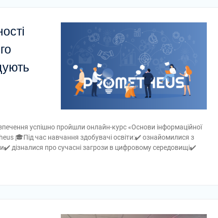
ності
го
щують
езпечення успішно пройшли онлайн-курс «Основи інформаційної
heus 🎓Під час навчання здобувачі освіти:✔️ ознайомилися з
и✔️ дізналися про сучасні загрози в цифровому середовищі✔️