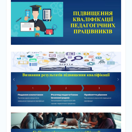
майбутньої професії
🎓 Випускний-2026 —
день, який назавжди
залишиться у наших
серцях!
📚 Робоча нарада:
підготовка до нового
навчального року та
перебіг вступної кампанії