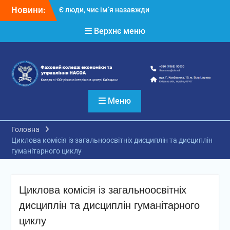
Перейти
Новини:
Є люди, чиє ім’я назавжди
до
вписане в історію нашого
вмісту
Верхнє меню
навчального закладу
У межах підготовки до
нового 2026/2027
навчального року у
Фаховому коледжі
економіки та управління
НАСОА тривають заходи,
Меню
спрямовані на створення
безпечного та
комфортного освітнього
Головна
середовища
Циклова комісія із загальноосвітніх дисциплін та дисциплін
Консультаційний центр
гуманітарного циклу
приймальної комісії
Фахового коледжу
економіки та управління
Циклова комісія із загальноосвітніх
НАСОА продовжує свою
роботу, допомагаючи
дисциплін та дисциплін гуманітарного
вступникам зробити
циклу
впевнений крок до