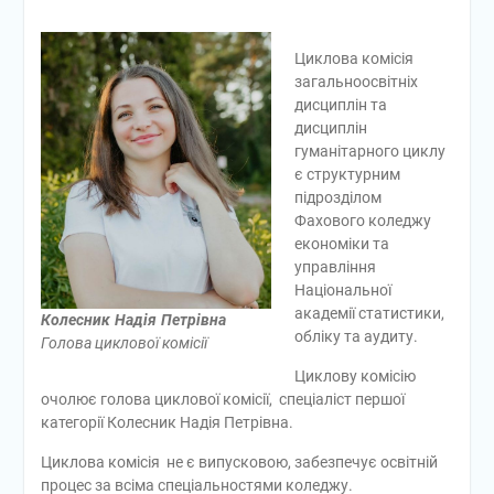
майбутньої професії
🎓 Випускний-2026 —
Циклова комісія
день, який назавжди
загальноосвітніх
залишиться у наших
дисциплін та
серцях!
дисциплін
📚 Робоча нарада:
гуманітарного циклу
підготовка до нового
є структурним
навчального року та
підрозділом
перебіг вступної кампанії
Фахового коледжу
економіки та
управління
Національної
академії статистики,
Колесник Надія Петрівна
обліку та аудиту.
Голова циклової комісії
Циклову комісію
очолює голова циклової комісії, спеціаліст першої
категорії Колесник Надія Петрівна.
Циклова комісія не є випусковою, забезпечує освітній
процес за всіма спеціальностями коледжу.