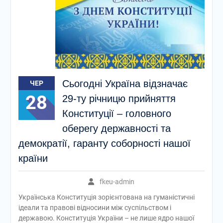
майбутньої професії
🎓 Випускний-2026 —
день, який назавжди
залишиться у наших
серцях!
📚 Робоча нарада:
підготовка до нового
навчального року та
Сьогодні Україна відзначає
ЧЕР
перебіг вступної кампанії
28
29-ту річницю прийняття
Конституції – головного
оберегу державності та
демократії, гаранту соборності нашої
країни
fkeu-admin
Українська Конституція зорієнтована на гуманістичні
ідеали та правові відносини між суспільством і
державою. Конституція України – не лише ядро нашої