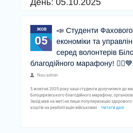
День:
05.10.2025
📣 Студенти Фахового
ЖОВ
05
економіки та управл
серед волонтерів Біл
благодійного марафону! 🏃‍♂️
fkeu-admin
5 жовтня 2025 року наші студенти долучилися до м
Білоцерківського благодійного марафону, організов
Захід мав на меті не лише популяризацію здорового с
коштів на реабілітацію військових
Читати далі