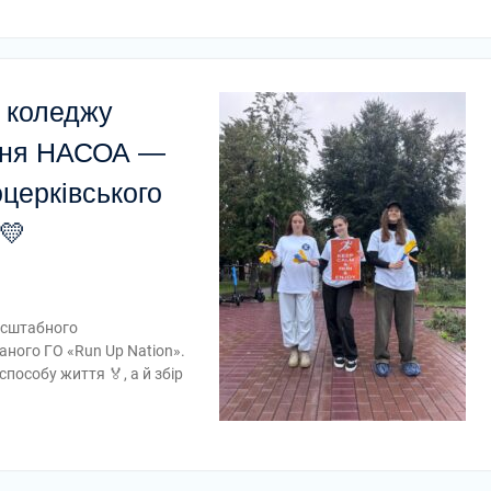
 коледжу
іння НАСОА —
оцерківського
💛
асштабного
аного ГО «Run Up Nation».
пособу життя 🏅, а й збір