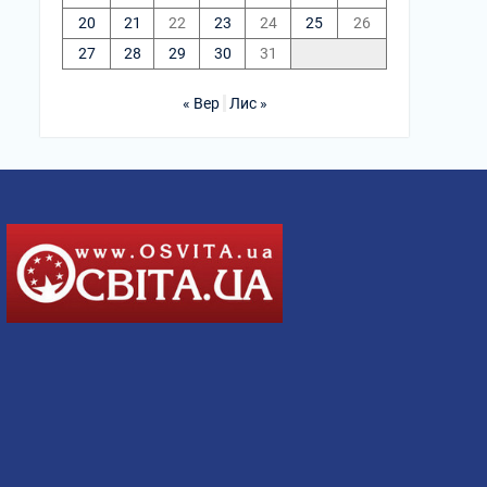
20
21
22
23
24
25
26
27
28
29
30
31
« Вер
Лис »