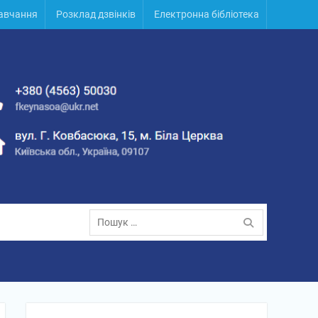
навчання
Розклад дзвінків
Електронна бібліотека
Пошук: