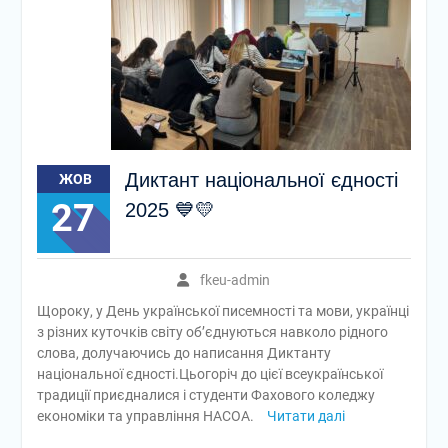
майбутньої професії
🎓 Випускний-2026 —
день, який назавжди
залишиться у наших
серцях!
📚 Робоча нарада:
підготовка до нового
навчального року та
Диктант національної єдності
ЖОВ
перебіг вступної кампанії
27
2025 💙💛
fkeu-admin
Щороку, у День української писемності та мови, українці
з різних куточків світу об’єднуються навколо рідного
слова, долучаючись до написання Диктанту
національної єдності.Цьогоріч до цієї всеукраїнської
традиції приєдналися і студенти Фахового коледжу
економіки та управління НАСОА.
Читати далі