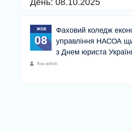
День:
08.10.2025
Фаховий коледж еконо
ЖОВ
08
управління НАСОА щи
з Днем юриста Україн
fkeu-admin