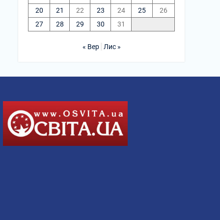
20
21
22
23
24
25
26
27
28
29
30
31
« Вер
Лис »