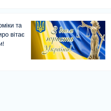
міки та
ро вітає
и!