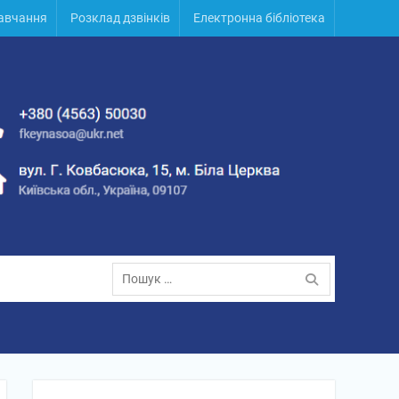
навчання
Розклад дзвінків
Електронна бібліотека
Пошук: