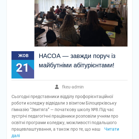
залишиться у наших
серцях!
Директор Фахового
коледжу економіки та
управління НАСОА ,
доктор юридичних наук,
професор Петро
Сергійович Корнієнко
НАСОА — завжди поруч із
ЖОВ
взяв участь в підписанні
Меморандуму про
21
майбутніми абітурієнтами!
співпрацю між
Національною академією
статистики, обліку та
fkeu-admin
аудиту та Обухівською
міською радою
Сьогодні представники відділу профорієнтаційної
Є люди, чиє ім’я назавжди
роботи коледжу відвідали з візитом Білоцерківську
вписане в історію нашого
гімназію “Звитяга” — початкову школу №8.Під час
навчального закладу
зустрічі педагогічні працівники розповіли учням про
освітні програми коледжу, можливості подальшого
працевлаштування, а також про те, що наш
Читати
далі